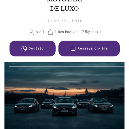
DE LUXO
OU EQUIVALENTE
Até 1 |
1 iten bagagem (25kg max.)
Contato
Reserva on-line