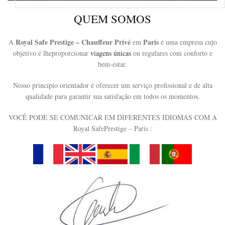
QUEM SOMOS
Royal
Safe
Prestige
–
Chauffeur
Privé
Paris
A
em
é
uma
empresa
cujo
objetivo é
lhe
proporcionar
viagens
únicas
ou
regulares
com
conforto e
bem
-estar.
Nosso
princípio
orientador é
oferecer
um
serviço
profissional
e de alta
qualidade
para garantir
sua
satisfação
em
todos os momentos.
VOCÊ PODE SE COMUNICAR EM DIFERENTES IDIOMAS COM A
Royal
Safe
Prestige
– Paris
: