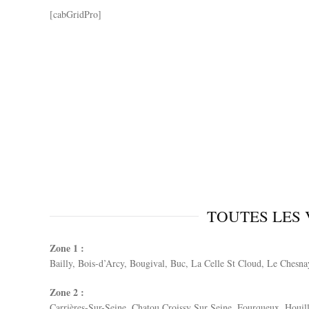
[cabGridPro]
TOUTES LES 
Zone 1 :
Bailly, Bois-d’Arcy, Bougival, Buc, La Celle St Cloud, Le Chesnay
Zone 2 :
Carrières-Sur-Seine, Chatou Croissy Sur Seine, Fourqueux, Houill