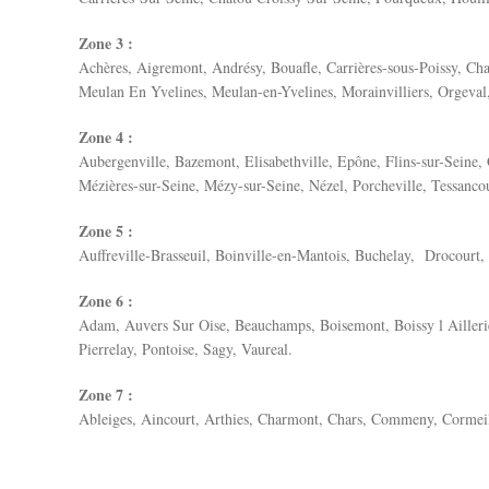
Zone 3 :
Achères, Aigremont, Andrésy, Bouafle, Carrières-sous-Poissy, Ch
Meulan En Yvelines, Meulan-en-Yvelines, Morainvilliers, Orgeval, 
Zone 4 :
Aubergenville, Bazemont, Elisabethville, Epône, Flins-sur-Seine, 
Mézières-sur-Seine, Mézy-sur-Seine, Nézel, Porcheville, Tessanco
Zone 5 :
Auffreville-Brasseuil, Boinville-en-Mantois, Buchelay, Drocourt,
Zone 6 :
Adam, Auvers Sur Oise, Beauchamps, Boisemont, Boissy l Aillerie
Pierrelay, Pontoise, Sagy, Vaureal.
Zone 7 :
Ableiges, Aincourt, Arthies, Charmont, Chars, Commeny, Cormeil