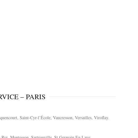
VICE – PARIS
uencourt, Saint-Cyr-l’École, Vaucresson, Versailles, Viroflay.
Le Roi, Montesson, Sartrouville, St Germain En Laye.