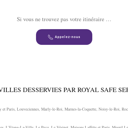
Si vous ne trouvez pas votre itinéraire …
Appelez-nous
VILLES DESSERVIES PAR ROYAL SAFE SER
 et Paris, Louveciennes, Marly-le-Roi, Marnes-la-Coquette, Noisy-le-Roi, Rocq
es, L’Etang-La-Ville, Le Pecq, Le Vésinet, Maisons Laffitte et Paris, Mesnil 