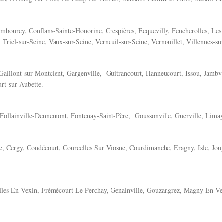
ambourcy, Conflans-Sainte-Honorine, Crespières, Ecquevilly, Feucherolles, Le
Triel-sur-Seine, Vaux-sur-Seine, Verneuil-sur-Seine, Vernouillet, Villennes-su
Gaillont-sur-Montcient, Gargenville, Guitrancourt, Hanneucourt, Issou, Jambvi
urt-sur-Aubette.
 Follainville-Dennemont, Fontenay-Saint-Père, Goussonville, Guerville, Limay,
, Cergy, Condécourt, Courcelles Sur Viosne, Courdimanche, Eragny, Isle, Jou
les En Vexin, Frémécourt Le Perchay, Genainville, Gouzangrez, Magny En Vex